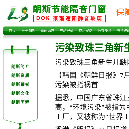
污染致珠三角新
首页
关于朗斯
新闻动态
产品报价
成功案例
低频噪音
隔音玻
污染致珠三角新
关于朗欺分类
污染致珠三角新生儿缺
朗斯简介
【韩国《朝鲜日报》7
朗斯资质
污染被指祸首
朗斯荣誉
生儿缺陷率高
朗斯文化
据悉，中国广东省珠江
朗斯历程
高，“环境污染”被指
工厂，又被称为“世界