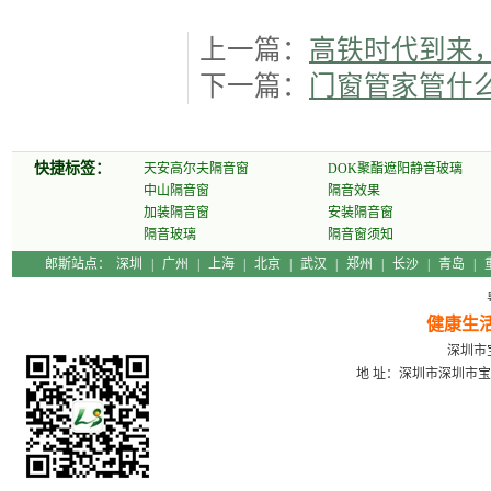
上一篇：
高铁时代到来
下一篇：
门窗管家管什
快捷标签：
天安高尔夫隔音窗
DOK聚酯遮阳静音玻璃
中山隔音窗
隔音效果
加装隔音窗
安装隔音窗
隔音玻璃
隔音窗须知
郎斯站点：
深圳
|
广州
|
上海
|
北京
|
武汉
|
郑州
|
长沙
|
青岛
|
健康生
深圳市宝
地 址：深圳市深圳市宝