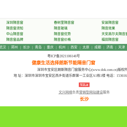
深圳隔音窗
春树里隔音窗
安装隔音窗
隔音窗须知
隔音玻璃
隔音效果
中山隔音窗
隔音窗优势
天安高尔夫隔音
隔音窗品牌
隔音窗价格
福田隔音窗
武汉
|
郑州
|
长沙
|
青岛
|
重庆
|
杭州
|
西安
|
太原
|
成都
|
济南
|
天津
粤ICP备2021106146号
健康生活选择朗斯节能隔音门窗
深圳市宝安区朗斯隔音门窗服务中心(www.dok.com.cn)版权
地 址：深圳市深圳市宝安区西乡街道乐群第一工业区A1栋1楼
电话：15361639
51La
文兴网络
负责
营销型网站建设
服务
长沙