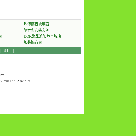
珠海隔音玻璃窗
隔音窗安装实例
窗
DOK聚酯遮阳静音玻璃
加装隔音窗
|
厦门
|
所有
550 13312948519