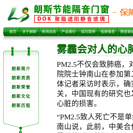
雾霾会对人的心
首页
关于朗斯
新闻动态
产品报价
成功案例
低频噪音
隔音玻
雾霾会对人的心
关于朗欺分类
PM2.5
不仅会致肺癌，
朗斯简介
院院士钟南山在参加第
朗斯资质
体记者采访时表示，确
朗斯荣誉
肺有什么损害？
关，中国现有的研究也
朗斯文化
心脏的损害。
朗斯历程
“
PM2.5
致人死亡不是单
南山说，此前，中美合