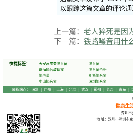
以跟踪这篇文章的评论
上一篇：
老人猝死是因
下一篇：
铁路噪音用什
快捷标签：
天安高尔夫隔音窗
隔音窗
珠海隔音玻璃窗
隔音窗价格
隔声量
朗斯隔音窗
中山隔音窗
深圳隔音窗
郎斯站点：
深圳
|
广州
|
上海
|
北京
|
武汉
|
郑州
|
长沙
|
青岛
|
健康生
深圳市宝
地 址：深圳市深圳市宝