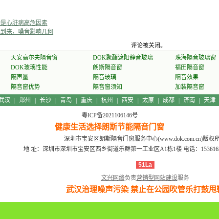
染是心脏病高危因素
鞭
代到来，噪音影响几何
评论被关闭。
天安高尔夫隔音窗
DOK聚酯遮阳静音玻璃
珠海隔音玻璃窗
DOK玻璃性能
朗斯隔音窗
福田隔音窗
隔声量
隔音玻璃
隔音效果
隔音窗优势
隔音窗须知
加装隔音窗
武汉
|
郑州
|
长沙
|
青岛
|
重庆
|
杭州
|
西安
|
太原
|
成都
|
济南
|
天津
粤ICP备2021106146号
健康生活选择朗斯节能隔音门窗
深圳市宝安区朗斯隔音门窗服务中心(www.dok.com.cn)版权
地 址：深圳市深圳市宝安区西乡街道乐群第一工业区A1栋1楼
电话：15361639
51La
文兴网络
负责
营销型网站建设
服务
武汉治理噪声污染 禁止在公园吹管乐打鼓甩