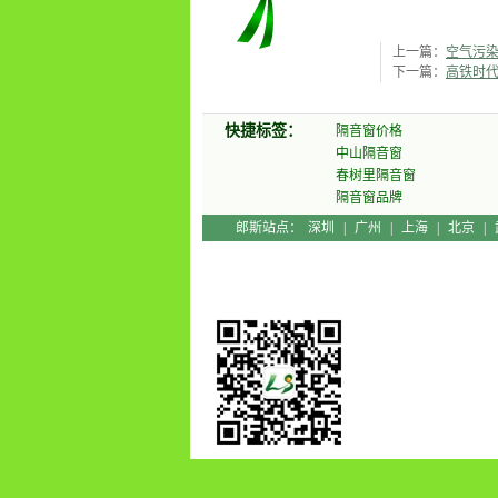
上一篇：
空气污
管乐打鼓甩
下一篇：
高铁时
快捷标签：
隔音窗价格
中山隔音窗
春树里隔音窗
隔音窗品牌
郎斯站点：
深圳
|
广州
|
上海
|
北京
|