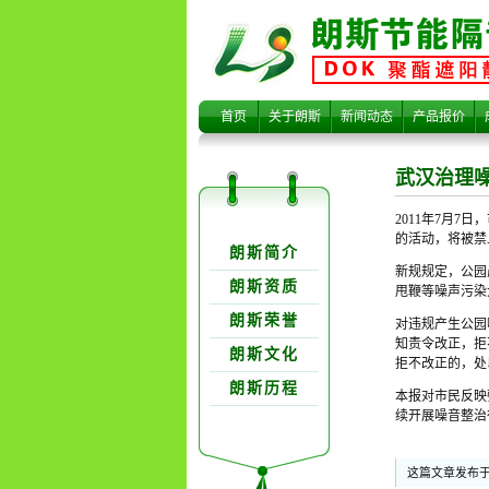
武汉治理噪
首页
关于朗斯
新闻动态
产品报价
武汉治理
2011年7月
关于朗欺分类
的活动，将被禁
朗斯简介
新规规定，公园
朗斯资质
甩鞭等噪声污染
朗斯荣誉
对违规产生公园
染 禁止在
知责令改正，拒
朗斯文化
拒不改正的，处以
朗斯历程
本报对市民反映
续开展噪音整治
这篇文章发布于 