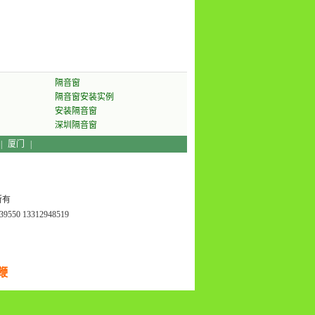
隔音窗
隔音窗安装实例
安装隔音窗
深圳隔音窗
|
厦门
|
所有
550 13312948519
鞭