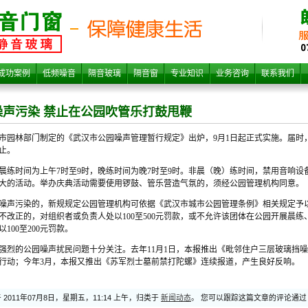
声污
成功案例
低频噪音
隔音玻璃
隔音窗
专业知识
业务咨询
联系我们
噪声污染 禁止在公园吹管乐打鼓甩鞭
7日，市园林部门制定的《武汉市公园噪声管理暂行规定》出炉，9月1日起正式实施。届
止。
晨练时间为上午7时至9时，晚练时间为晚7时至9时。非晨（晚）练时间，禁用音响
大的活动。举办庆典活动需要使用锣鼓、管乐营造气氛的，须经公园管理机构同意。
噪声污染的，新规规定公园管理机构可依据《武汉市城市公园管理条例》相关规定予
公园吹
不改正的，对组织者或负责人处以100至500元罚款，或不允许该团体在公园开展晨练
100至200元罚款。
强烈的公园噪声扰民问题十分关注。去年11月1日，本报推出《毗邻住户三层玻璃挡
行动；今年3月，本报又推出《苏军烈士墓前禁打陀螺》连续报道，产生良好反响。
2011年07月8日，星期五，11:14 上午，归类于
新闻动态
。 您可以跟踪这篇文章的评论通