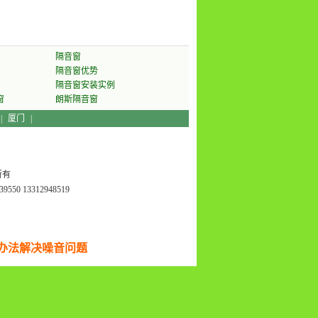
隔音窗
隔音窗优势
隔音窗安装实例
窗
朗斯隔音窗
|
厦门
|
所有
550 13312948519
办法解决噪音问题