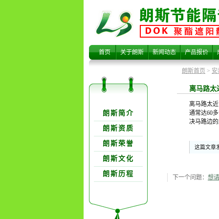
离马路太近
首页
关于朗斯
新闻动态
产品报价
朗斯首页
>
安
离马路太
关于朗欺分类
离马路太近
朗斯简介
通常达60
决马路边的
朗斯资质
朗斯荣誉
这篇文章发
太大，双层
朗斯文化
朗斯历程
下一个问题：
想