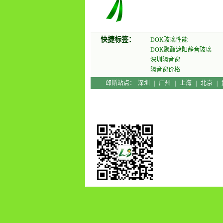
窗都不管用
快捷标签：
DOK玻璃性能
DOK聚酯遮阳静音玻璃
深圳隔音窗
隔音窗价格
郎斯站点：
深圳
|
广州
|
上海
|
北京
|
没有其它的