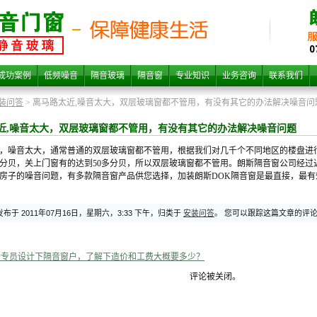
,噪音
成功案例
低频噪音
隔音玻璃
隔音窗
专业知识
业务咨询
联系我们
装问答
> 离马路太近,噪音太大，双层玻璃窗都不管用，有没有其它的办法解决噪音问
近,噪音太大，双层玻璃窗都不管用，有没有其它的办法解决噪音问题
，噪音太大，通常普通的双层玻璃窗都不管用，根据我们对几千个不同地区的楼盘进
多分贝，关上门窗有的达到50多分贝，所以双层玻璃窗都不管用。朗斯隔音窗公司经
房子的噪音问题，有多款隔音窗产品供您选择，加装朗斯DOK隔音窗是最直接，最有
布于 2011年07月16日，星期六，3:33 下午，归类于
安装问答
。 您可以跟踪这篇文章的评
玻璃
请专员设计下隔音窗户，了解下造价和工费大概要多少？
评论被关闭。