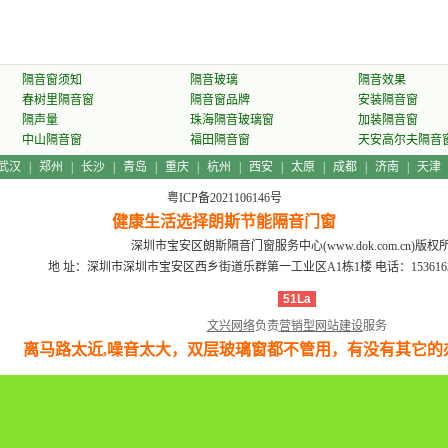
，有
隔音窗须知
隔音玻璃
隔音效果
春树里隔音窗
隔音窗品牌
安装隔音窗
隔声量
珠海隔音玻璃窗
加装隔音窗
中山隔音窗
福田隔音窗
天安高尔夫隔音
武汉
|
郑州
|
长沙
|
青岛
|
重庆
|
杭州
|
西安
|
太原
|
成都
|
济南
|
天津
粤ICP备2021106146号
健康生活选择朗斯节能隔音门窗
深圳市宝安区朗斯隔音门窗服务中心(www.dok.com.cn)版权
办法
地 址：深圳市深圳市宝安区西乡街道乐群第一工业区A1栋1楼
电话：15361639
51La
文兴网络
负责
营销型网站建设
服务
离马路太近,噪音太大，双层玻璃窗都不管用，有没有其它的