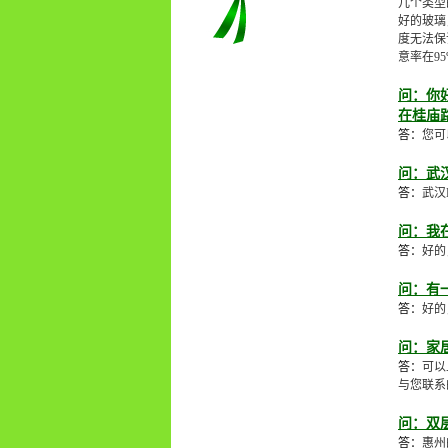
几个类型
好的玻璃
度无法保
意率在9
问：你
在桂庙
答：
您可
问：武
答：
武汉
问：我
答：
好的
问：有
答：
好的
问：家
答：
可以
与您联系
问：双
答：
惠州