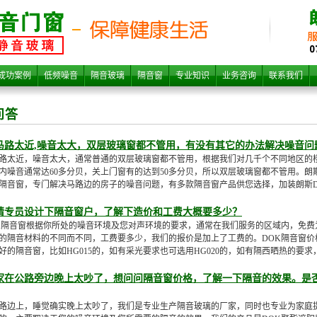
成功案例
低频噪音
隔音玻璃
隔音窗
专业知识
业务咨询
联系我们
问答
马路太近,噪音太大，双层玻璃窗都不管用，有没有其它的办法解决噪音问
路太近，噪音太大，通常普通的双层玻璃窗都不管用，根据我们对几千个不同地区的
内噪音通常达60多分贝，关上门窗有的达到50多分贝，所以双层玻璃窗都不管用。
隔音窗，专门解决马路边的房子的噪音问题，有多款隔音窗产品供您选择，加装朗斯D
请专员设计下隔音窗户，了解下造价和工费大概要多少？
K隔音窗根据你所处的噪音环境及您对声环境的要求，通常在我们服务的区域内，免费
的隔音材料的不同而不同，工费要多少，我们的报价是加上了工费的。DOK隔音窗价
好的隔音窗，比如HG015的，如有采光要求也可选用HG020的，如有隔西晒热的要求，
家在公路旁边晚上太吵了，想问问隔音窗价格，了解一下隔音的效果。是
路边上，睡觉确实晚上太吵了，我们是专业生产隔音玻璃的厂家，同时也专业为家庭