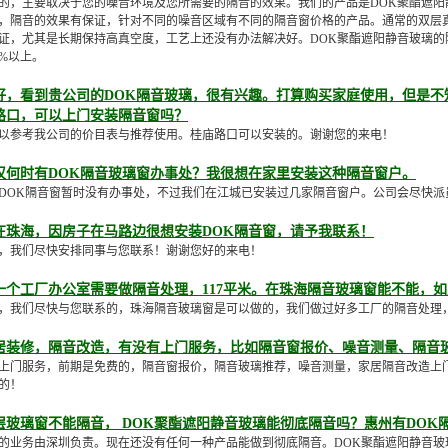
的，主要取决于您的噪音环境及您所需要的隔音的效果。我们的产品是DOK聚酯遮阳
，隔音的效果有保证，针对不同的噪音区域有不同的隔音窗价格的产品。通常的双层
证，尤其是长期保持高真空度，工艺上还没有办法解决好。DOK聚酯遮阳静音玻璃的
5%以上。
好，看到贵公司的DOK隔音玻璃，很有兴趣。打算购买家庭使用，但是不
路口，可以上门安装隔音窗吗？
以参考我公司的价目表与推荐使用。桂庙路口可以安装的。谢谢您的来电！
汉何时有DOK隔音玻璃窗办事处？我很想在家里安装这种隔音窗户。
DOK隔音窗暂时没有办事处，不过我们在江城已安装过几家隔音窗户。公司会尽快派
在珠海，因房子在马路边很想安装DOK隔音窗，请予我联系！
，我们尽快安排同事与您联系！谢谢您好的来电！
一个工厂办公室需要做隔音处理，117平米。在珠海隔音玻璃窗能不能，
，我们尽快与您联系的，珠海隔音玻璃窗是可以做的，我们做过好多工厂的隔音处理
居装修，隔音改造，有没有上门服务，比如隔音窗报价、噪音测量、隔音
上门服务，前期是免费的，隔音窗报价，隔音玻璃推荐，噪音测量，家居隔音改造上
的！
层玻璃窗不能隔音， DOK聚酯遮阳静音玻璃能彻底隔音吗？惠州有DOK
的业务由深圳负责。现在还没有任何一种产品能做到彻底隔音。DOK聚酯遮阳静音玻