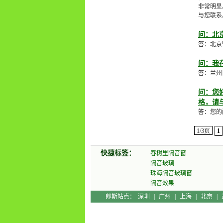
非常明显
与您联系
问：北
答：
北京
问：我
答：
兰州
问：您
格，请
答：
您的
1/3页
1
快捷标签：
春树里隔音窗
隔音玻璃
珠海隔音玻璃窗
隔音效果
郎斯站点：
深圳
|
广州
|
上海
|
北京
|