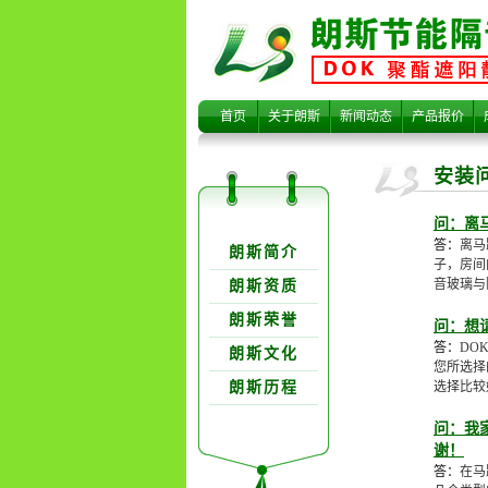
安装问答
首页
关于朗斯
新闻动态
产品报价
安装
问：离
关于朗欺分类
答：
离马
朗斯简介
子，房间
音玻璃与
朗斯资质
朗斯荣誉
问：想
答：
DO
朗斯文化
您所选择
朗斯历程
选择比较
问：我
谢！
答：
在马