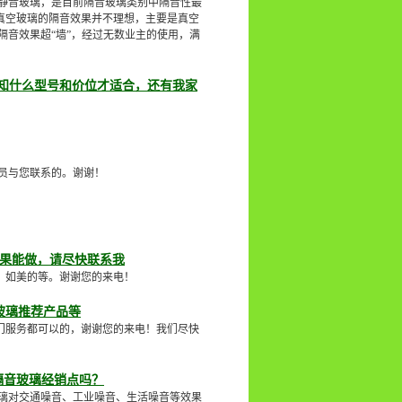
静音玻璃，是目前隔音玻璃类别中隔音性最
真空玻璃的隔音效果并不理想，主要是真空
隔音效果超“墙”，经过无数业主的使用，满
知什么型号和价位才适合，还有我家
员与您联系的。谢谢！
如果能做，请尽快联系我
，如美的等。谢谢您的来电！
玻璃推荐产品等
门服务都可以的，谢谢您的来电！我们尽快
隔音玻璃经销点吗？
璃对交通噪音、工业噪音、生活噪音等效果