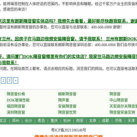
。能将噪音控制在人体舒适的范围内，不影响休息和睡眠。经过千家万户业主的安装和
。感谢您的来访！
京这里有朗斯隔音窗实体店吗？我想先去看看，最好能尽快跟我联系，谢
暂时没有朗斯隔音窗的办事处，您可以直接与总部联系：400-608-6908 谢谢！
在兰州，因房子在马路边很想安装隔音窗，请予我联系！ 兰州有朗斯DO
目前没有设办事处，您可以直接联系朗斯隔音窗深圳总部：400-608-6908 我们会
好，请问厦门DOK隔音窗哪里有你们的实体店？我家住马路边想安装隔音
与我联系！
问题，在网站首页上都有，请点击相应的标题，浏览我们的网站。也可以直接电话联系我们的客
2
3
»
隔音窗价格
朗斯隔音窗
隔音窗
DOK玻璃性能
隔声量
中山隔音窗
福田隔音窗
安装隔音窗
天安高尔夫隔音
深圳隔音窗
隔音窗优势
隔音窗安装实例
武汉
|
郑州
|
长沙
|
青岛
|
重庆
|
杭州
|
西安
|
太原
|
成都
|
济南
|
天津
粤ICP备2021106146号