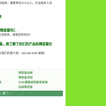
使用，满意率在95%以上。已派相关人员
谢
K隔音窗吗？
尽快与您联系。谢谢您的到访！
窗，想了解下你们的产品和隔音窗价
户部：400-608-6908 谢谢！
隔音窗品牌
隔音窗须知
窗
DOK聚酯遮阳静音玻璃
加装隔音窗
|
厦门
|