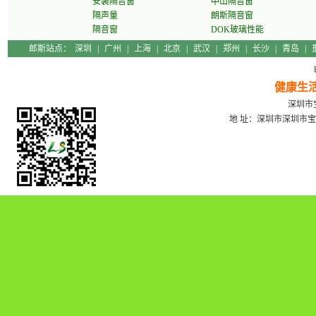
安装隔音窗
中山隔音窗
隔声量
朗斯隔音窗
隔音窗
DOK玻璃性能
郎斯站点：
深圳
|
广州
|
上海
|
北京
|
武汉
|
郑州
|
长沙
|
青岛
|
健康生
深圳市宝
地 址：深圳市深圳市宝