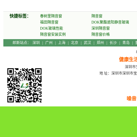
快捷标签：
春树里隔音窗
隔音窗
福田隔音窗
DOK聚酯遮阳静音玻璃
DOK玻璃性能
深圳隔音窗
隔音窗安装实例
隔音窗价格
郎斯站点：
深圳
|
广州
|
上海
|
北京
|
武汉
|
郑州
|
长沙
|
青岛
|
健康生
深圳市宝
地 址：深圳市深圳市宝
噪音