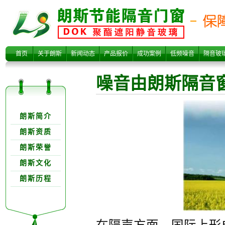
噪音由朗斯隔音
首页
关于朗斯
新闻动态
产品报价
成功案例
低频噪音
隔音玻
噪音由朗斯隔音
关于朗欺分类
朗斯简介
朗斯资质
朗斯荣誉
窗高隔音量的隔
朗斯文化
朗斯历程