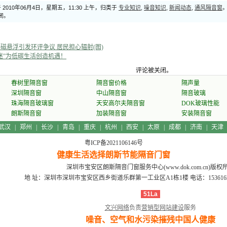
2010年06月4日，星期五，11:30 上午，归类于
专业知识
,
噪音知识
,
新闻动态
,
通风隔音窗
关闭。
磁悬浮引发环评争议 居民担心辐射(图)
迷”为低碳生活创造机遇！
评论被关闭。
春树里隔音窗
隔音窗价格
隔声量
深圳隔音窗
中山隔音窗
隔音玻璃
珠海隔音玻璃窗
天安高尔夫隔音窗
DOK玻璃性能
朗斯隔音窗
加装隔音窗
安装隔音窗
武汉
|
郑州
|
长沙
|
青岛
|
重庆
|
杭州
|
西安
|
太原
|
成都
|
济南
|
天津
粤ICP备2021106146号
健康生活选择朗斯节能隔音门窗
深圳市宝安区朗斯隔音门窗服务中心(www.dok.com.cn)版权
地 址：深圳市深圳市宝安区西乡街道乐群第一工业区A1栋1楼
电话：15361639
51La
文兴网络
负责
营销型网站建设
服务
噪音、空气和水污染摧残中国人健康