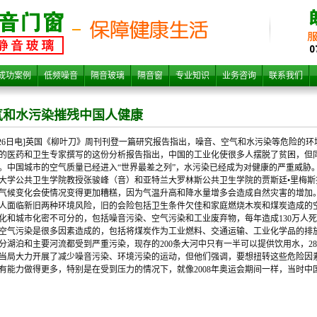
和水
成功案例
低频噪音
隔音玻璃
隔音窗
专业知识
业务咨询
联系我们
气和水污染摧残中国人健康
月26日电]英国《柳叶刀》周刊刊登一篇研究报告指出，噪音、空气和水污染等危险的
的医药和卫生专家撰写的这份分析报告指出，中国的工业化使很多人摆脱了贫困，但
。中国城市的空气质量已经进入“世界最差之列”，水污染已经成为对健康的严重威胁
大学公共卫生学院教授张骏峰（音）和亚特兰大罗林斯公共卫生学院的贾斯廷•里梅
气候变化会使情况变得更加糟糕，因为气温升高和降水量增多会造成自然灾害的增加
人面临新旧两种环境风险，旧的会险包括卫生条件欠佳和家庭燃烧木炭和煤炭造成的空
国人
化和城市化密不可分的，包括噪音污染、空气污染和工业废弃物，每年造成130万人
空气污染是很多因素造成的，包括将煤炭作为工业燃料、交通运输、工业化学品的排
分湖泊和主要河流都受到严重污染，现存的200条大河中只有一半可以提供饮用水，2
当局大力开展了减少噪音污染、环境污染的运动，但他们强调，要想扭转这些危险因
有能力做得更多，特别是在受到压力的情况下，就像2008年奥运会期间一样，当时中