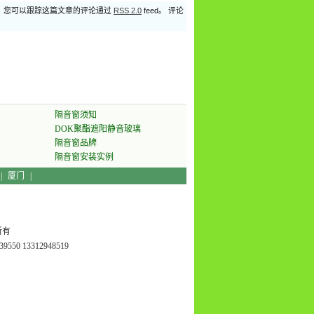
。 您可以跟踪这篇文章的评论通过
RSS 2.0
feed。 评论
隔音窗须知
DOK聚酯遮阳静音玻璃
隔音窗品牌
隔音窗安装实例
|
厦门
|
所有
550 13312948519