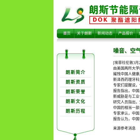
噪音、空气
首页
关于朗斯
新闻动态
产品报价
噪音、空
[埃菲社伦敦3
关于朗欺分类
由美国两所大学
朗斯简介
摧残中国人健康
新泽西药理牙科
朗斯资质
专家们提醒说，
报告指出，中国
朗斯荣誉
污染摧残中
新威胁是与工业
朗斯文化
研究人员指出，
中国的相当一部
朗斯历程
专家承认，中国
报告认为，中国
来源参考消息