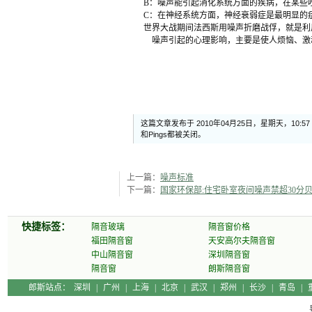
B：噪声能引起消化系统方面的疾病，在某些
C：在神经系统方面，神经衰弱症是最明显的
世界大战期间法西斯用噪声折磨战俘，就是利
噪声引起的心理影响，主要是使人烦恼、激
这篇文章发布于 2010年04月25日，星期天，10:5
和Pings都被关闭。
上一篇：
噪声标准
下一篇：
国家环保部:住宅卧室夜间噪声禁超30分
快捷标签：
隔音玻璃
隔音窗价格
福田隔音窗
天安高尔夫隔音窗
中山隔音窗
深圳隔音窗
隔音窗
朗斯隔音窗
郎斯站点：
深圳
|
广州
|
上海
|
北京
|
武汉
|
郑州
|
长沙
|
青岛
|