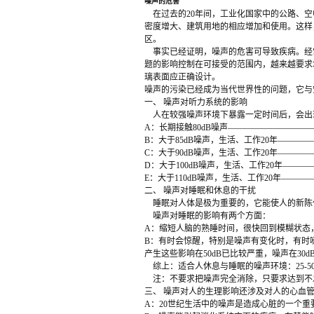
噪声的危害
在过去的20年间，工业化国家中的公路、空
密度增大、建筑用地的相应增加和使用。这样
区。
事实已经证明，噪声的危害可导致疾病。经
题的影响控制在可接受的范围内，越来越要求
璃表面应正确设计。
噪声的污染已经成为当代世界性的问题，它与
一、 噪声对听力系统的影响
人在较强噪声环境下暴露一定时间后，会出
A：长期接触80dB噪声—————————
B：大于85dB噪声，生活、工作20年————
C：大于90dB噪声，生活、工作20年————
D：大于100dB噪声，生活、工作20年———
E：大于110dB噪声，生活、工作20年———
二、 噪声对睡眠和休息的干扰
睡眠对人体是极为重要的，它能使人的新陈
噪声对睡眠的影响有两个方面：
A：缩短人脑的熟睡时间，很快回到模糊状态
B：有时会惊醒，特别是噪声有变化时，有时
产生这些影响在50dB已比较严重，噪声在30
综上：适合人休息与睡眠的噪声环境：25-50
注：不要求把噪声完全消除，只要求达到不
三、 噪声对人的生理影响还涉及对人的心血
A：20世纪生活中的噪声是造成心脏的一个重