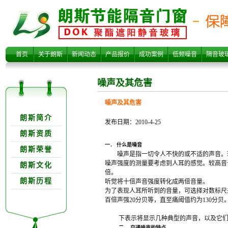
噪声及其危害
首页
关于朗斯
新闻动态
产品报价
成功案例
低频噪音
隔音玻
噪声及其危害
噪声及其危害
关于朗欺分类
朗斯简介
发布日期：2010-4-25
朗斯资质
一． 什么是噪音
朗斯荣誉
噪声是指一切令人不快的或不适的声音。
噪声强度的测量要考虑到人耳的感觉。较高音
朗斯文化
倍。
朗斯历程
听觉将十倍声音强度转化成两倍音量。
为了表现人耳所听到的音量，可选择对数标尺
百倍声强20分贝等，直至痛阈值约为130分贝
下表示将显示几种典型的声音，以及它
二． 交通噪声的特点