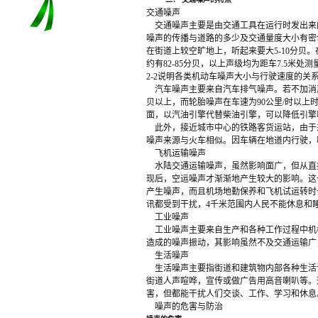
交通噪声
交通噪声主要是由交通工具在运行时发出来的
噪声的传播与道路的多少及交通量度大小有密
在街道上较空旷地上，听起来要大5-10分贝
约有82-85分贝，以上声级均为距车7.5米
2-2说明各类机动车噪声大小与行驶速度的关
汽车噪声主要来自汽车排气噪声。若不加消声
贝以上，而轮胎噪声在车速为90公里/时以上
面，以汽油引擎代替柴油引擎，可以降低引擎噪
此外，接近城市中心的铁路客货运站，由于
噪声来源与火车相似。因车辆在地道内行驶，
飞机运输噪声
水陆交通运输噪声，虽然影响面广，但从直
现后，空运噪声才渐渐地产生较大的影响。这
产生噪声，而且机场地勤保养和飞机试运转时
讯都受到干扰，4千米范围内人民不能休息和
工业噪声
工业噪声主要来自生产和各种工作过程中机
造成的噪声振动，其影响虽然不及交通运输广
生活噪声
生活噪声主要指街道和建筑物内部各种生活
街道人声喧哗，宣传或做广告用高音喇叭等。
害，但都能干扰人们交谈、工作、学习和休息
噪声的危害与防治