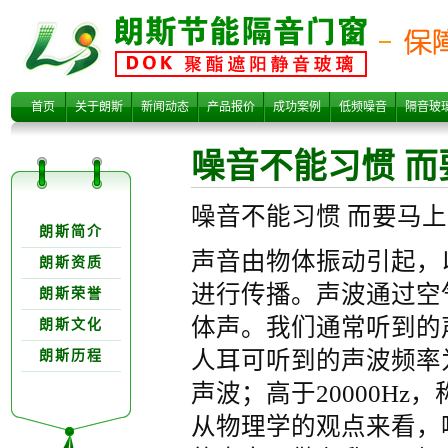
噪音不能习惯 而
首页
关于朗斯
新闻动态
产品报价
成功案例
低频噪音
隔音玻
噪音不能习惯 
关于朗欺分类
噪音不能习惯 而要马
朗斯简介
声音由物体振动引起，
朗斯资质
进行传播。声波通过空
朗斯荣誉
要马上隔断！
体声。我们通常听到的
朗斯文化
人耳可听到的声波频率为2
朗斯历程
声波；高于20000H
从物理学的观点来看，