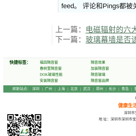
feed。 评论和Pings都
上一篇：
电磁辐射的六
下一篇：
玻璃幕墙是否
快捷标签：
福田隔音窗
隔音效果
春树里隔音窗
加装隔音窗
DOK玻璃性能
隔音玻璃
安装隔音窗
隔音窗品牌
郎斯站点：
深圳
|
广州
|
上海
|
北京
|
武汉
|
郑州
|
长沙
|
青岛
|
健康生
深圳市宝
地 址：深圳市深圳市宝