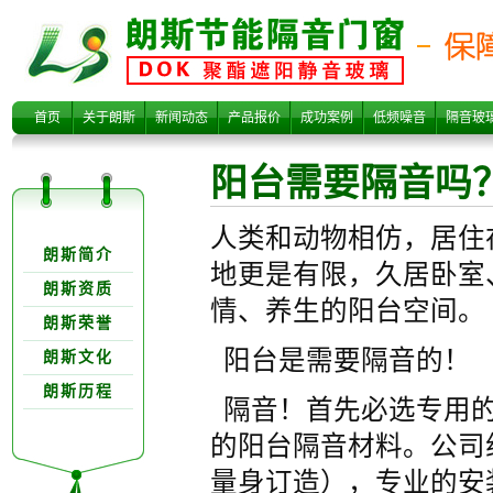
阳台需要隔音
首页
关于朗斯
新闻动态
产品报价
成功案例
低频噪音
隔音玻
阳台需要隔音吗
关于朗欺分类
人类和动物相仿，居住
朗斯简介
地更是有限，久居卧室
朗斯资质
情、养生的阳台空间。
朗斯荣誉
吗？
阳台是需要隔音的！
朗斯文化
朗斯历程
隔音！首先必选专用的隔
的阳台隔音材料。公司
量身订造），专业的安