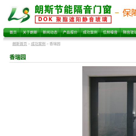
香瑞园
首页
关于朗斯
新闻动态
产品报价
成功案例
低频噪音
隔音玻
朗斯首页
>
成功案例
> 香瑞园
香瑞园