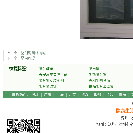
上一个：
厦门禹州棕榈城
下一个：
星河丹堤
快捷标签：
隔音玻璃
隔声量
天安高尔夫隔音窗
朗斯隔音窗
隔音窗安装实例
春树里隔音窗
隔音窗须知
珠海隔音玻璃窗
郎斯站点：
深圳
|
广州
|
上海
|
北京
|
武汉
|
郑州
|
长沙
|
青岛
|
健康生
深圳市宝
地 址：深圳市深圳市宝