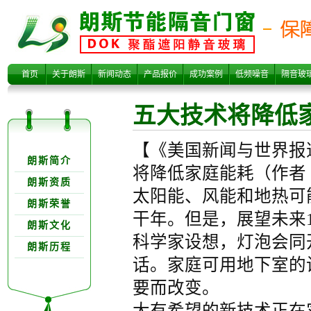
五大技术将降低
首页
关于朗斯
新闻动态
产品报价
成功案例
低频噪音
隔音玻
五大技术将降低
关于朗欺分类
【《美国新闻与世界报
朗斯简介
将降低家庭能耗（作者 
朗斯资质
太阳能、风能和地热可
朗斯荣誉
家庭能耗
干年。但是，展望未来
朗斯文化
科学家设想，灯泡会同
朗斯历程
话。家庭可用地下室的
要而改变。
大有希望的新技术正在