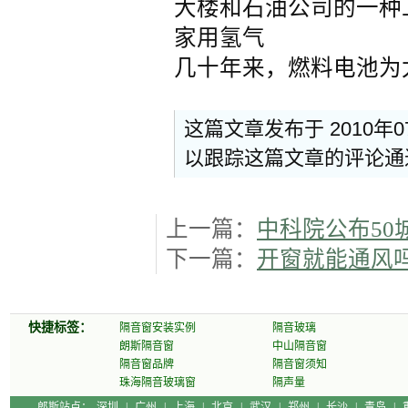
大楼和石油公司的一种
家用氢气
几十年来，燃料电池为
这篇文章发布于 2010年
以跟踪这篇文章的评论
上一篇：
中科院公布50
下一篇：
开窗就能通风
快捷标签：
隔音窗安装实例
隔音玻璃
朗斯隔音窗
中山隔音窗
隔音窗品牌
隔音窗须知
珠海隔音玻璃窗
隔声量
郎斯站点：
深圳
|
广州
|
上海
|
北京
|
武汉
|
郑州
|
长沙
|
青岛
|