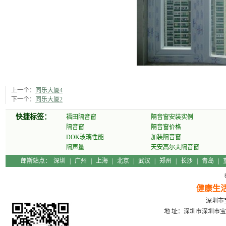
上一个：
同乐大厦4
下一个：
同乐大厦2
快捷标签：
福田隔音窗
隔音窗安装实例
隔音窗
隔音窗价格
DOK玻璃性能
加装隔音窗
隔声量
天安高尔夫隔音窗
郎斯站点：
深圳
|
广州
|
上海
|
北京
|
武汉
|
郑州
|
长沙
|
青岛
|
健康生
深圳市宝
地 址：深圳市深圳市宝