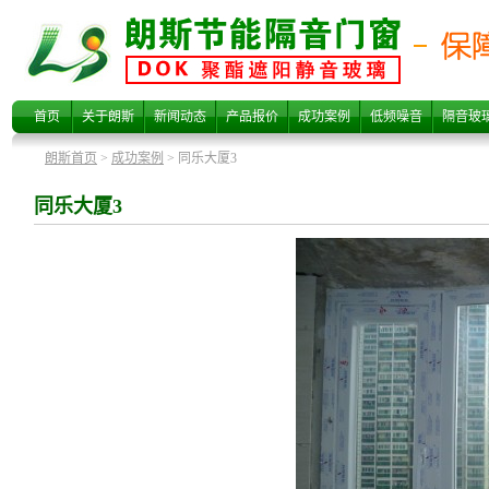
同乐大厦3
首页
关于朗斯
新闻动态
产品报价
成功案例
低频噪音
隔音玻
朗斯首页
>
成功案例
> 同乐大厦3
同乐大厦3