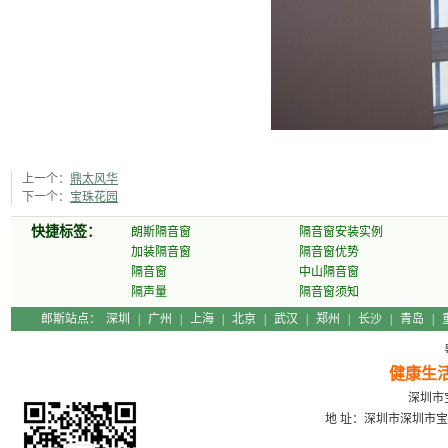
上一个：
鼎太风华
下一个：
宝珠花园
快捷标签：
朗斯隔音窗
隔音窗安装实例
加装隔音窗
隔音窗优势
隔音窗
中山隔音窗
隔声量
隔音窗须知
郎斯站点：
深圳
|
广州
|
上海
|
北京
|
武汉
|
郑州
|
长沙
|
青岛
|
健康生
深圳市宝
地 址：深圳市深圳市宝