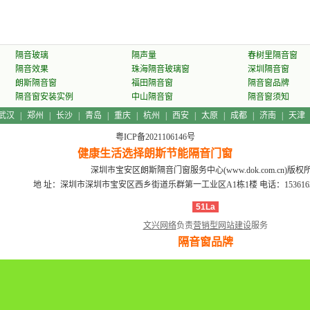
隔音玻璃
隔声量
春树里隔音窗
隔音效果
珠海隔音玻璃窗
深圳隔音窗
朗斯隔音窗
福田隔音窗
隔音窗品牌
隔音窗安装实例
中山隔音窗
隔音窗须知
武汉
|
郑州
|
长沙
|
青岛
|
重庆
|
杭州
|
西安
|
太原
|
成都
|
济南
|
天津
粤ICP备2021106146号
健康生活选择朗斯节能隔音门窗
深圳市宝安区朗斯隔音门窗服务中心(www.dok.com.cn)版权
地 址：深圳市深圳市宝安区西乡街道乐群第一工业区A1栋1楼
电话：15361639
51La
文兴网络
负责
营销型网站建设
服务
隔音窗品牌