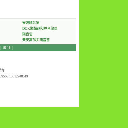
安装隔音窗
DOK聚酯遮阳静音玻璃
隔音窗
天安高尔夫隔音窗
|
厦门
|
所有
550 13312948519