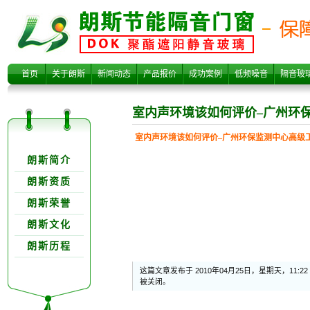
室内声环境该如
首页
关于朗斯
新闻动态
产品报价
成功案例
低频噪音
隔音玻
室内声环境该如何评价–广州环
室内声环境该如何评价–广州环保监测中心高级
关于朗欺分类
朗斯简介
朗斯资质
朗斯荣誉
何评价–广州环保
朗斯文化
朗斯历程
这篇文章发布于 2010年04月25日，星期天，11:2
被关闭。