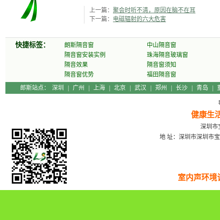
上一篇：
聚会时听不清，原因在脑不在耳
下一篇：
电磁辐射的六大危害
监测中心高级工
快捷标签：
朗斯隔音窗
中山隔音窗
隔音窗安装实例
珠海隔音玻璃窗
隔音效果
隔音窗须知
隔音窗优势
福田隔音窗
郎斯站点：
深圳
|
广州
|
上海
|
北京
|
武汉
|
郑州
|
长沙
|
青岛
|
健康生
程师卢庆普
深圳市宝
地 址：深圳市深圳市宝
室内声环境