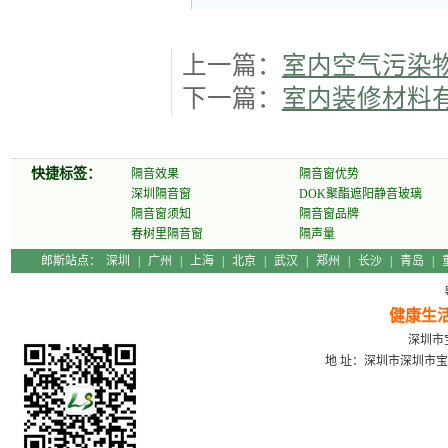
上一篇：
室内空气污染
下一篇：
室内装修材料
快捷标签：
隔音效果
隔音窗优势
深圳隔音窗
DOK聚酯遮阳静音玻璃
隔音窗须知
隔音窗品牌
春树里隔音窗
隔声量
郎斯站点：
深圳
|
广州
|
上海
|
北京
|
武汉
|
郑州
|
长沙
|
青岛
|
健康生
深圳市宝
地 址：深圳市深圳市宝