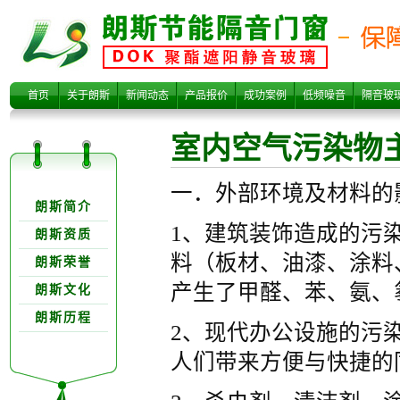
室内空气污染物
首页
关于朗斯
新闻动态
产品报价
成功案例
低频噪音
隔音玻
室内空气污染物
关于朗欺分类
一．外部环境及材料的
朗斯简介
1、建筑装饰造成的污
朗斯资质
料（板材、油漆、涂料
朗斯荣誉
主要来源
产生了甲醛、苯、氨、
朗斯文化
朗斯历程
2、现代办公设施的污
人们带来方便与快捷的