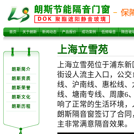
上海立雪苑
首页
关于朗斯
新闻动态
产品报价
成功案例
低频噪音
隔音玻
上海立雪苑
关于朗欺分类
上海立雪苑位于浦东新
朗斯简介
街设人流主入口，公交17
朗斯资质
线、沪南线、惠松线、
朗斯荣誉
线、塘南专线、周康6
朗斯文化
响了正常的生活环境，
朗斯历程
朗斯隔音窗签订了合同
主非常满意隔音效果。