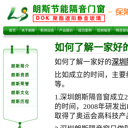
如何了解一家好
首页
关于朗斯
新闻动态
产品报价
成功案例
低频噪音
隔音玻
如何了解一家好
关于朗欺分类
如何了解一家好的
深圳
朗斯简介
比如成立的时间，主要
朗斯资质
等。
朗斯荣誉
的【深圳隔音
朗斯文化
1.深圳朗斯隔音窗成立2
朗斯历程
的时间，2008年研发
取得了奥运会高科技产