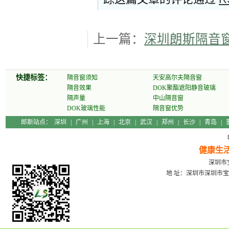
上一篇：
深圳朗斯隔音
快捷标签：
隔音窗须知
天安高尔夫隔音窗
隔音效果
DOK聚酯遮阳静音玻璃
隔声量
中山隔音窗
DOK玻璃性能
隔音窗优势
郎斯站点：
深圳
|
广州
|
上海
|
北京
|
武汉
|
郑州
|
长沙
|
青岛
|
健康生
深圳市宝
地 址：深圳市深圳市宝