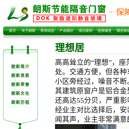
理想居
首页
关于朗斯
新闻动态
产品报价
成功案例
低频噪音
隔音玻
理想居
关于朗欺分类
高高耸立的“理想”，
朗斯简介
处。交通方便，但各种
朗斯资质
小区旁经过，噪音不断
朗斯荣誉
其建筑原窗户是铝合金
朗斯文化
还高达55分贝，严重
朗斯历程
经业主对比选择后，安
闻其声，业主非常满意