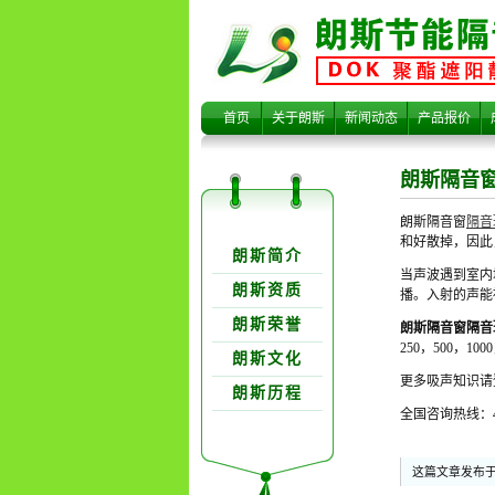
朗斯隔音窗
首页
关于朗斯
新闻动态
产品报价
朗斯隔音
朗斯隔音窗
隔音
关于朗欺分类
和好散掉，因此
朗斯简介
当声波遇到室内
朗斯资质
播。入射的声能
朗斯荣誉
朗斯隔音窗隔音
机理级吸声
250，500，
朗斯文化
更多吸声知识请
朗斯历程
全国咨询热线：40
这篇文章发布于 