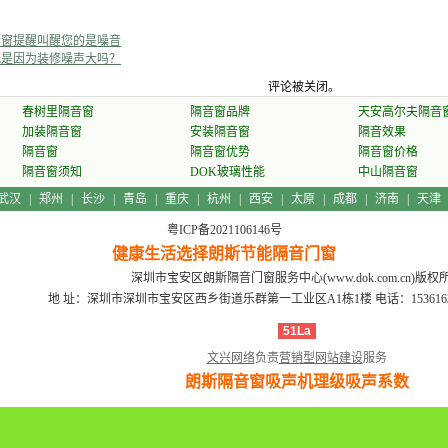
音窗提醒叫醒您的是噪音
死是因为装修噪声大吗？
评论被关闭。
春树里隔音窗
隔音窗品牌
天安高尔夫隔音
加装隔音窗
安装隔音窗
隔音效果
隔音窗
隔音窗优势
隔音窗价格
隔音窗须知
DOK玻璃性能
中山隔音窗
武汉
|
郑州
|
长沙
|
青岛
|
重庆
|
杭州
|
西安
|
太原
|
成都
|
济南
|
天津
粤ICP备2021106146号
健康生活选择朗斯节能隔音门窗
深圳市宝安区朗斯隔音门窗服务中心(www.dok.com.cn)版权
地 址：深圳市深圳市宝安区西乡街道乐群第一工业区A1栋1楼
电话：15361639
51La
文兴网络
负责
营销型网站建设
服务
朗斯隔音窗吸声机理级吸声系数