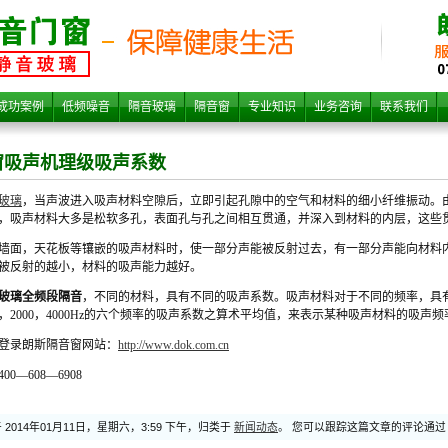
吸声
成功案例
低频噪音
隔音玻璃
隔音窗
专业知识
业务咨询
联系我们
窗吸声机理级吸声系数
玻璃
，当声波进入吸声材料空隙后，立即引起孔隙中的空气和材料的细小纤维振动。
，吸声材料大多是松软多孔，表面孔与孔之间相互贯通，并深入到材料的内层，这些
墙面，天花板等镶嵌的吸声材料时，使一部分声能被反射过去，有一部分声能向材料
被反射的越小，材料的吸声能力越好。
玻璃全频段隔音
，不同的材料，具有不同的吸声系数。吸声材料对于不同的频率，具有
系数
1000，2000，4000Hz的六个频率的吸声系数之算术平均值，来表示某种吸声材料的吸声
登录朗斯隔音窗网站：
http://www.dok.com.cn
0—608—6908
2014年01月11日，星期六，3:59 下午，归类于
新闻动态
。 您可以跟踪这篇文章的评论通