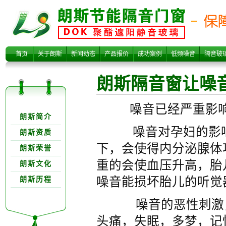
朗斯隔音窗让噪
首页
关于朗斯
新闻动态
产品报价
成功案例
低频噪音
隔音玻
朗斯隔音窗让噪
关于朗欺分类
噪音已经严重影响人
朗斯简介
噪音对孕妇的影响甚
朗斯资质
下，会使得内分泌腺体
朗斯荣誉
音离您而去
重的会使血压升高，胎
朗斯文化
噪音能损坏胎儿的听觉
朗斯历程
噪音的恶性刺激，严
头痛，失眠，多梦，记