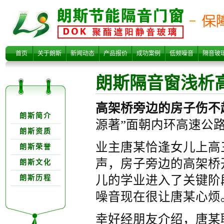
朗斯隔音窗浅析
首页
关于朗斯
新闻动态
产品报价
成功案例
低频噪音
隔音玻
朗斯隔音窗浅析
关于朗欺分类
高架桥旁边的房子伤不
朗斯简介
源著”面朝内环高速公
朗斯资质
业主唐某恰逢女儿上高
朗斯荣誉
高架桥旁边的房
声，房子旁边的高架桥
朗斯文化
儿的学业进入了关键阶
朗斯历程
噪音现在很让唐某心烦
幸好经朋友介绍，唐某