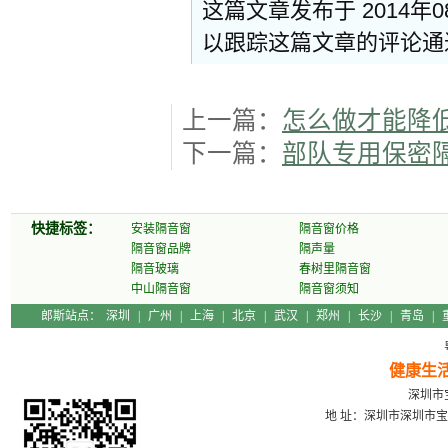
这篇文章发布于 2014年
以跟踪这篇文章的评论
上一篇：
怎么做才能降
下一篇：
部队专用保密
快捷标签：
安装隔音窗
隔音窗价格
隔音窗品牌
隔声量
隔音玻璃
春树里隔音窗
中山隔音窗
隔音窗须知
郎斯站点：
深圳
|
广州
|
上海
|
北京
|
武汉
|
郑州
|
长沙
|
青岛
|
健康生
深圳市宝
地 址：深圳市深圳市宝