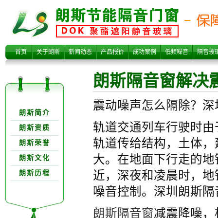
朗斯隔音窗解决
首页
关于朗斯
新闻动态
产品报价
成功案例
低频噪音
隔音玻
朗斯隔音窗解决
关于朗欺分类
震动噪声怎么隔除？深
朗斯简介
轨道交通列车行驶时由
朗斯资质
轨道传给结构，土体，
朗斯荣誉
震动噪声
大。在地面下行走的地
朗斯文化
近，深夜和凌晨时，地
朗斯历程
噪音控制。深圳朗斯隔
朗斯隔音窗
减震降噪，