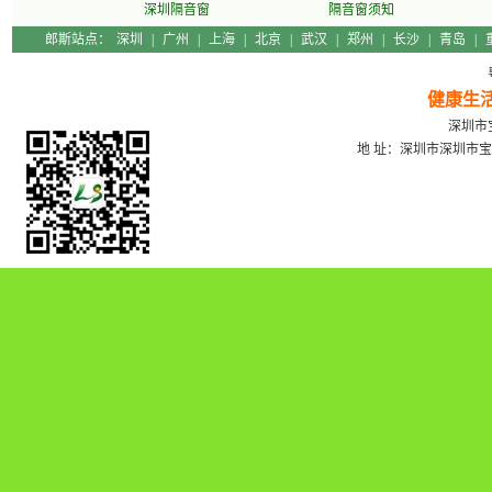
深圳隔音窗
隔音窗须知
郎斯站点：
深圳
|
广州
|
上海
|
北京
|
武汉
|
郑州
|
长沙
|
青岛
|
健康生
深圳市宝
地 址：深圳市深圳市宝