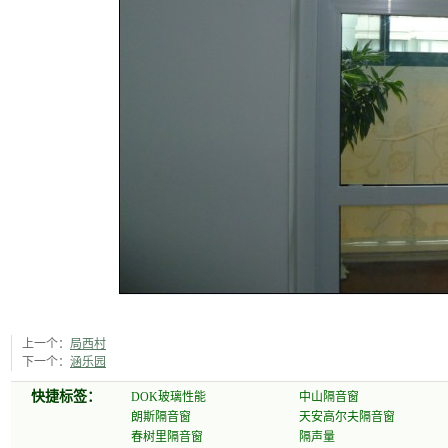
上一个：
局西村
下一个：
涵乐园
快捷标签：
DOK玻璃性能
中山隔音窗
朗斯隔音窗
天安高尔夫隔音窗
春树里隔音窗
隔声量