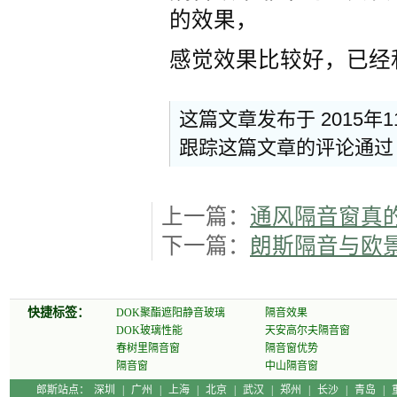
的效果，
感觉效果比较好，已经
这篇文章发布于 2015年
跟踪这篇文章的评论通
上一篇：
通风隔音窗真
下一篇：
朗斯隔音与欧
快捷标签：
DOK聚酯遮阳静音玻璃
隔音效果
DOK玻璃性能
天安高尔夫隔音窗
春树里隔音窗
隔音窗优势
隔音窗
中山隔音窗
郎斯站点：
深圳
|
广州
|
上海
|
北京
|
武汉
|
郑州
|
长沙
|
青岛
|