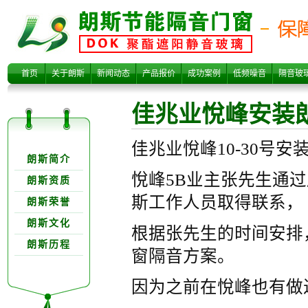
佳兆业悅峰安装
首页
关于朗斯
新闻动态
产品报价
成功案例
低频噪音
隔音玻
佳兆业悅峰安装
关于朗欺分类
佳兆业悅峰10-30号安
朗斯简介
悅峰5B业主张先生通过
朗斯资质
斯工作人员取得联系，
朗斯荣誉
朗斯隔音门窗
朗斯文化
根据张先生的时间安排
朗斯历程
窗隔音方案。
因为之前在悅峰也有做