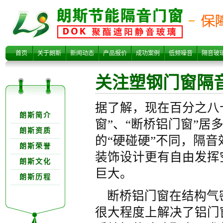
关注塑钢门窗隔
首页
关于朗斯
新闻动态
产品报价
成功案例
低频噪音
隔音玻
关注塑钢门窗隔
关于朗欺分类
据了解，现在百分之八
朗斯简介
窗”、“断桥铝门窗”
朗斯资质
的“硬碰硬”不同，隔
朗斯荣誉
音性 避免噪音
装饰设计更有自由发挥
朗斯文化
巨大。
朗斯历程
断桥铝门窗在结构气
很大程度上解决了铝门