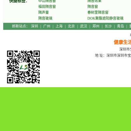
快捷标签：
中山隔音窗
隔音效果
福田隔音窗
隔音窗
隔声量
春树里隔音窗
隔音玻璃
DOK聚酯遮阳静音玻璃
郎斯站点：
深圳
|
广州
|
上海
|
北京
|
武汉
|
郑州
|
长沙
|
青岛
|
健康生
深圳市宝
地 址：深圳市深圳市宝