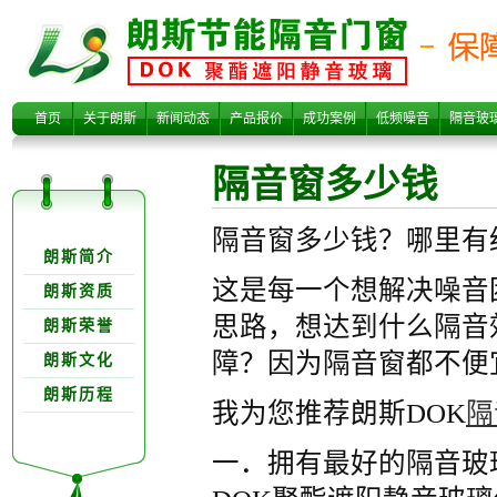
隔音窗多少钱
首页
关于朗斯
新闻动态
产品报价
成功案例
低频噪音
隔音玻
隔音窗多少钱
关于朗欺分类
隔音窗多少钱？哪里有
朗斯简介
这是每一个想解决噪音
朗斯资质
思路，想达到什么隔音
朗斯荣誉
障？因为隔音窗都不便
朗斯文化
朗斯历程
我为您推荐朗斯DOK
隔
一．拥有最好的隔音玻