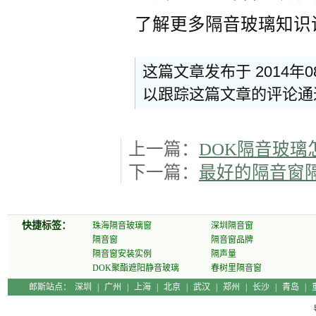
了解更多隔音玻璃知识
这篇文章发布于 2014年
以跟踪这篇文章的评论
上一篇：
DOK隔音玻璃
下一篇：
最好的隔音窗
快捷标签：
珠海隔音玻璃窗
深圳隔音窗
隔音窗
隔音窗品牌
隔音窗安装实例
隔声量
DOK聚酯遮阳静音玻璃
春树里隔音窗
郎斯站点：
深圳
|
广州
|
上海
|
北京
|
武汉
|
郑州
|
长沙
|
青岛
|