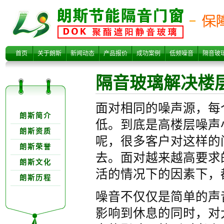
隔音玻璃解决楼
首页
关于朗斯
新闻动态
产品报价
成功案例
低频噪音
隔音玻
隔音玻璃解决楼
关于朗欺分类
面对相同的噪声源，每
朗斯简介
低。到底是高楼层噪声
朗斯资质
呢，很多客户对这样的
朗斯荣誉
层高低噪声
去。面对越来越高要求
朗斯文化
活的情况下的因素下，
朗斯历程
噪音不仅仅是简单的声
影响到休息的同时，对