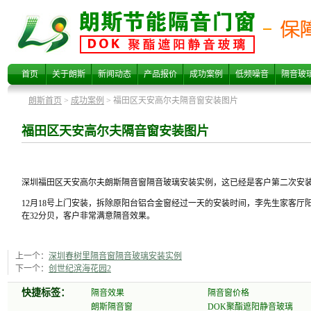
福田区天安高尔
首页
关于朗斯
新闻动态
产品报价
成功案例
低频噪音
隔音玻
朗斯首页
>
成功案例
> 福田区天安高尔夫隔音窗安装图片
福田区天安高尔夫隔音窗安装图片
深圳福田区天安高尔夫朗斯隔音窗隔音玻璃安装实例，这已经是客户第二次安装
12月18号上门安装，拆除原阳台铝合金窗经过一天的安装时间，李先生家客
夫隔音窗安装图
在32分贝，客户非常满意隔音效果。
上一个：
深圳春树里隔音窗隔音玻璃安装实例
下一个：
创世纪滨海花园2
快捷标签：
隔音效果
隔音窗价格
朗斯隔音窗
DOK聚酯遮阳静音玻璃