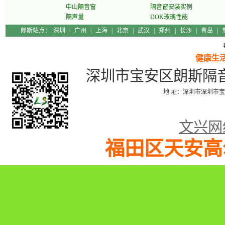
中山隔音窗
隔音窗安装实例
隔声量
DOK玻璃性能
片
郎斯站点：
深圳
|
广州
|
上海
|
北京
|
武汉
|
郑州
|
长沙
|
青岛
|
健康生
深圳市宝安区朗斯隔音门窗
地 址：深圳市深圳市宝
文兴网
福田区天安高