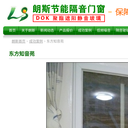
东方知音苑
首页
关于朗斯
新闻动态
产品报价
成功案例
低频噪音
隔音玻
朗斯首页
>
成功案例
> 东方知音苑
东方知音苑