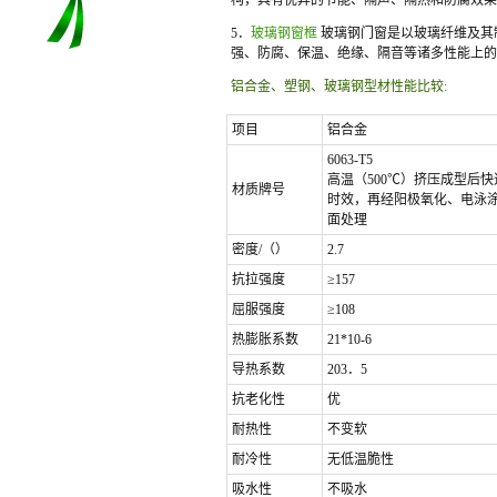
构，具有优异的节能、隔声、隔热和防腐效果
5．
玻璃钢窗框
玻璃钢门窗是以玻璃纤维及其
强、防腐、保温、绝缘、隔音等诸多性能上的
铝合金、塑钢、玻璃钢型材性能比较:
项目
铝合金
6063-T5
高温（500℃）挤压成型后
材质牌号
时效，再经阳极氧化、电泳
面处理
密度/（）
2.7
抗拉强度
≥157
屈服强度
≥108
热膨胀系数
21*10-6
导热系数
203．5
抗老化性
优
耐热性
不变软
耐冷性
无低温脆性
吸水性
不吸水