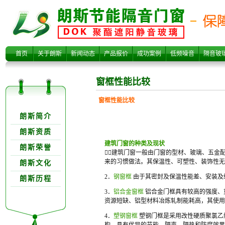
窗框性能比较
首页
关于朗斯
新闻动态
产品报价
成功案例
低频噪音
隔音玻
窗框性能比较
窗框性能比较
关于朗欺分类
朗斯简介
朗斯资质
建筑门窗的种类及现状
朗斯荣誉
建筑门窗一般由门窗的型材、玻璃、五金配
来的习惯做法。其保温性、可塑性、装饰性无
朗斯文化
2．
钢窗框
由于其密封及保温性能差、安装及
朗斯历程
3．
铝合金窗框
铝合金门框具有较高的强度、
资源短缺、铝型材料冶炼轧制能耗高，其使用
4．
塑钢窗框
塑钢门框是采用改性硬质聚氯乙烯