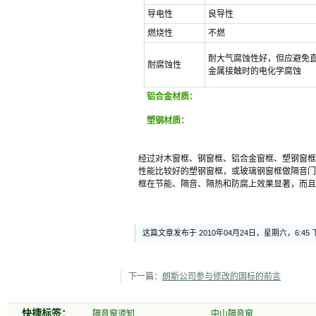
导电性
良导性
燃烧性
不燃
耐大气腐蚀性好，但应避免
耐腐蚀性
金属接触时的电化学腐蚀
铝合金材质：
塑钢材质：
经过对木窗框、钢窗框、铝合金窗框、塑钢窗框
性能比较好的塑钢窗框，或玻璃钢窗框做隔音门
框在节能、隔音、隔热和防腐上效果显著，而且
这篇文章发布于 2010年04月24日，星期六，6:4
下一篇：
朗斯公司参与修改的国标的前言
快捷标签：
隔音窗须知
中山隔音窗