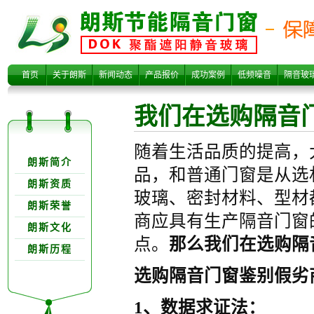
我们在选购隔音
首页
关于朗斯
新闻动态
产品报价
成功案例
低频噪音
隔音玻
我们在选购隔音
关于朗欺分类
随着生活品质的提高，
朗斯简介
品，和普通门窗是从选
朗斯资质
玻璃、密封材料、型材
朗斯荣誉
门窗如何鉴别冒
商应具有生产隔音门窗
朗斯文化
点。
那么我们在选购隔
朗斯历程
选购隔音门窗鉴别假劣
1、数据求证法：