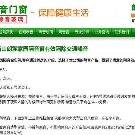
山朗
成功案例
低频噪音
隔音玻璃
隔音窗
专业知识
业务咨询
联系我们
南山朗麓家园隔音窗有效隔除交通噪音
园隔音窗实例,客户通过邻居的介绍，选择了本公司的隔音产品，得到了满意的隔音效
7平方、
、次卧。
大道和五号线边上。
窗有
麓家园噪音来源：交通噪音，由于靠近留仙大道主干道，还有5号线地铁经过时发出
别到了夜深人静的时候显得外面更加吵闹,噪音分贝平均在64-71分贝。
落地窗，下固定和上三扇推拉组合;次卧原窗为大型凸窗八角窗，左右平开扇。
合原窗造型定做，不拆除原窗、不影响原窗户的开启使用;距离原窗5-8公分安装以达
隔音效果明显)