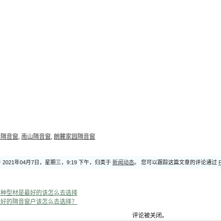
音隔音窗
,
南山隔音窗
,
朗麓家园隔音窗
2021年04月7日，星期三，9:19 下午，归类于
新闻动态
。 您可以跟踪这篇文章的评论通过
那种型材是最好的该怎么去选择
果好的隔音窗户该怎么去选择？
评论被关闭。