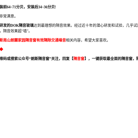
前64~71分贝，安装后34~36分贝!
非常满意。
噪音
研发的DOK隔音玻璃
达到最理想的隔音效果。经过近十年的潜心研发和试验，几乎试
，隔音效果超“墙”。
斯南山朗麓家园隔音窗有效隔除交通噪音
相关内容，希望大家喜欢。
◆
维码或搜索公众号“朗斯隔音窗”关注，回复【
隔音窗
】，一键获取最全面的隔音窗，