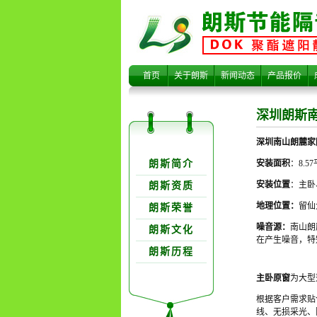
深圳朗斯南
首页
关于朗斯
新闻动态
产品报价
深圳朗斯
深圳南山朗麓家
关于朗欺分类
朗斯简介
安装面积
：8.5
安装位置
：主卧
朗斯资质
地理位置：
留仙
朗斯荣誉
麓家园隔音
噪音源：
南山朗
朗斯文化
在产生噪音，特
朗斯历程
主卧原窗
为大型
根据客户需求贴
线、无损采光、